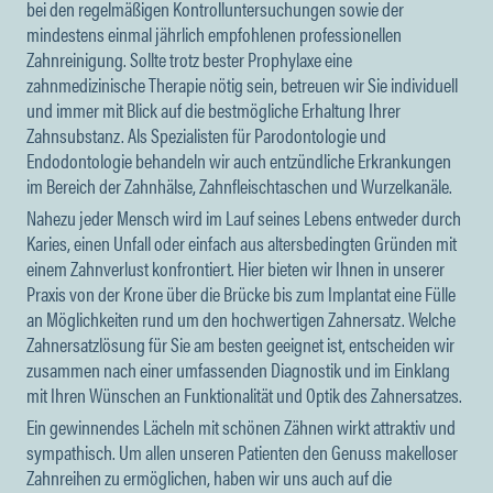
bei den regelmäßigen Kontrolluntersuchungen sowie der
mindestens einmal jährlich empfohlenen professionellen
Zahnreinigung. Sollte trotz bester Prophylaxe eine
zahnmedizinische Therapie nötig sein, betreuen wir Sie individuell
und immer mit Blick auf die bestmögliche Erhaltung Ihrer
Zahnsubstanz. Als Spezialisten für Parodontologie und
Endodontologie behandeln wir auch entzündliche Erkrankungen
im Bereich der Zahnhälse, Zahnfleischtaschen und Wurzelkanäle.
Nahezu jeder Mensch wird im Lauf seines Lebens entweder durch
Karies, einen Unfall oder einfach aus altersbedingten Gründen mit
einem Zahnverlust konfrontiert. Hier bieten wir Ihnen in unserer
Praxis von der Krone über die Brücke bis zum Implantat eine Fülle
an Möglichkeiten rund um den hochwertigen Zahnersatz. Welche
Zahnersatzlösung für Sie am besten geeignet ist, entscheiden wir
zusammen nach einer umfassenden Diagnostik und im Einklang
mit Ihren Wünschen an Funktionalität und Optik des Zahnersatzes.
Ein gewinnendes Lächeln mit schönen Zähnen wirkt attraktiv und
sympathisch. Um allen unseren Patienten den Genuss makelloser
Zahnreihen zu ermöglichen, haben wir uns auch auf die